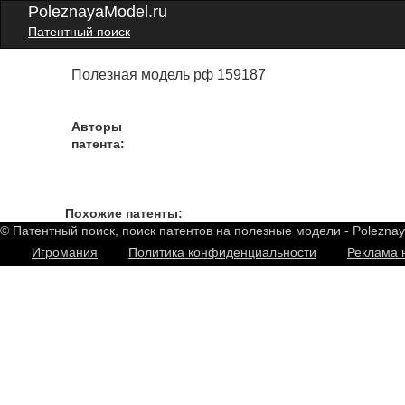
PoleznayaModel.ru
Патентный поиск
Полезная модель рф 159187
Авторы
патента:
Похожие патенты:
© Патентный поиск, поиск патентов на полезные модели - Polezna
Игромания
Политика конфиденциальности
Реклама 