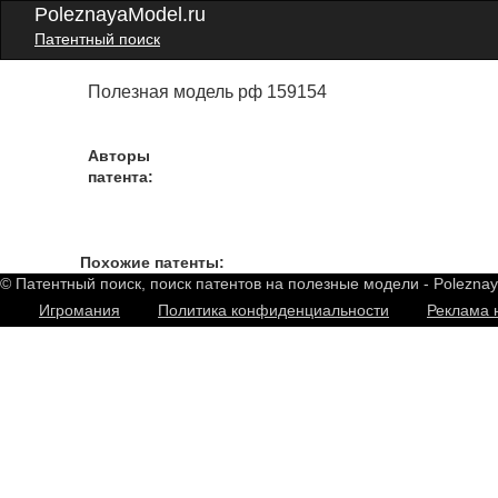
PoleznayaModel.ru
Патентный поиск
Полезная модель рф 159154
Авторы
патента:
Похожие патенты:
© Патентный поиск, поиск патентов на полезные модели - Polezna
Игромания
Политика конфиденциальности
Реклама 