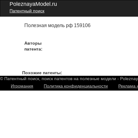
PoleznayaModel.ru
Патентный поиск
Полезная модель рф 159106
Авторы
патента:
Похожие патенты:
© Патентный поиск, поиск патентов на полезные модели - Polezna
Игромания
Политика конфиденциальности
Реклама 