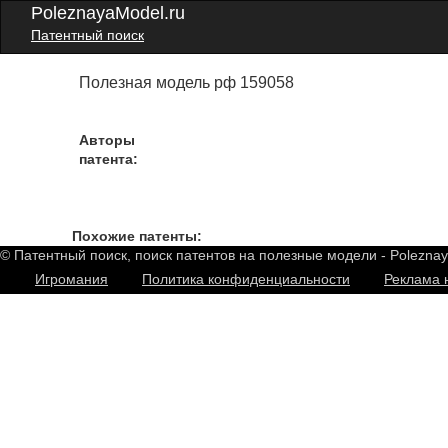
PoleznayaModel.ru
Патентный поиск
Полезная модель рф 159058
Авторы
патента:
Похожие патенты:
© Патентный поиск, поиск патентов на полезные модели - Polezna
Игромания
Политика конфиденциальности
Реклама 