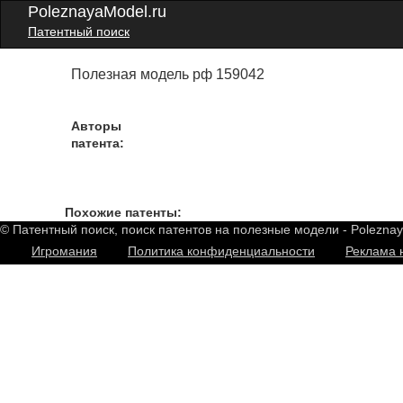
PoleznayaModel.ru
Патентный поиск
Полезная модель рф 159042
Авторы
патента:
Похожие патенты:
© Патентный поиск, поиск патентов на полезные модели - Polezna
Игромания
Политика конфиденциальности
Реклама 