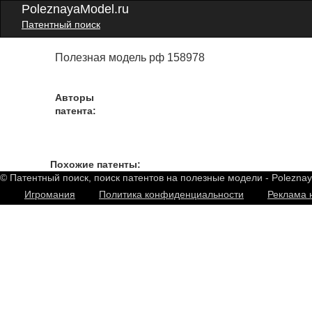
PoleznayaModel.ru
Патентный поиск
Полезная модель рф 158978
Авторы
патента:
Похожие патенты:
© Патентный поиск, поиск патентов на полезные модели - Polezna
Игромания
Политика конфиденциальности
Реклама 