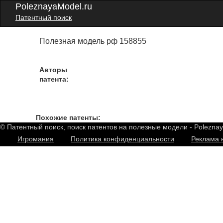
PoleznayaModel.ru
Патентный поиск
Полезная модель рф 158855
Авторы
патента:
Похожие патенты:
© Патентный поиск, поиск патентов на полезные модели - Polezna
Игромания
Политика конфиденциальности
Реклама 