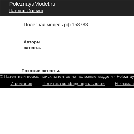
PoleznayaModel.ru
Патентный поиск
Полезная модель рф 158783
Авторы
патента:
Похожие патенты:
© Патентный поиск, поиск патентов на полезные модели - Polezna
Игромания
Политика конфиденциальности
Реклама 