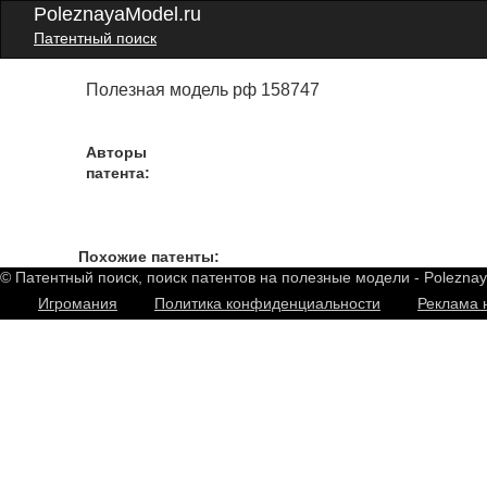
PoleznayaModel.ru
Патентный поиск
Полезная модель рф 158747
Авторы
патента:
Похожие патенты:
© Патентный поиск, поиск патентов на полезные модели - Polezna
Игромания
Политика конфиденциальности
Реклама 