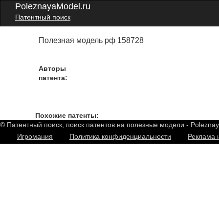
PoleznayaModel.ru
Патентный поиск
Полезная модель рф 158728
Авторы
патента:
Похожие патенты:
© Патентный поиск, поиск патентов на полезные модели - Polezna
Игромания
Политика конфиденциальности
Реклама 