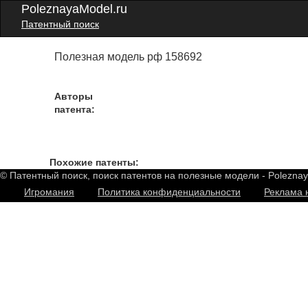
PoleznayaModel.ru
Патентный поиск
Полезная модель рф 158692
Авторы
патента:
Похожие патенты:
© Патентный поиск, поиск патентов на полезные модели - Polezna
Игромания
Политика конфиденциальности
Реклама 