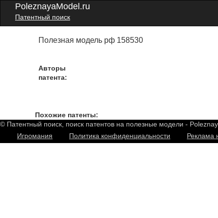
PoleznayaModel.ru
Патентный поиск
Полезная модель рф 158530
Авторы
патента:
Похожие патенты:
© Патентный поиск, поиск патентов на полезные модели - Polezna
Игромания
Политика конфиденциальности
Реклама 