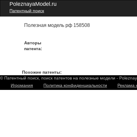
PoleznayaModel.ru
Патентный поиск
Полезная модель рф 158508
Авторы
патента:
Похожие патенты:
© Патентный поиск, поиск патентов на полезные модели - Polezna
Игромания
Политика конфиденциальности
Реклама 