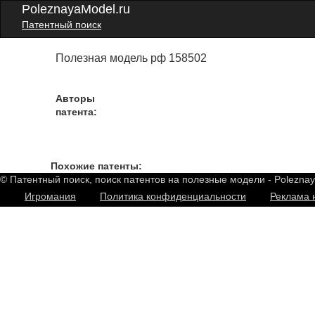
PoleznayaModel.ru
Патентный поиск
Полезная модель рф 158502
Авторы
патента:
Похожие патенты:
© Патентный поиск, поиск патентов на полезные модели - Polezna
Игромания
Политика конфиденциальности
Реклама 