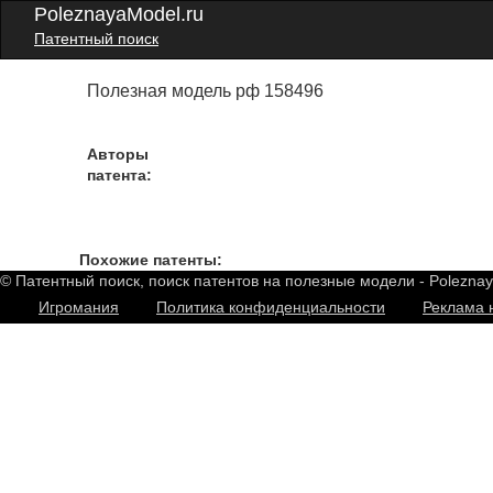
PoleznayaModel.ru
Патентный поиск
Полезная модель рф 158496
Авторы
патента:
Похожие патенты:
© Патентный поиск, поиск патентов на полезные модели - Polezna
Игромания
Политика конфиденциальности
Реклама 