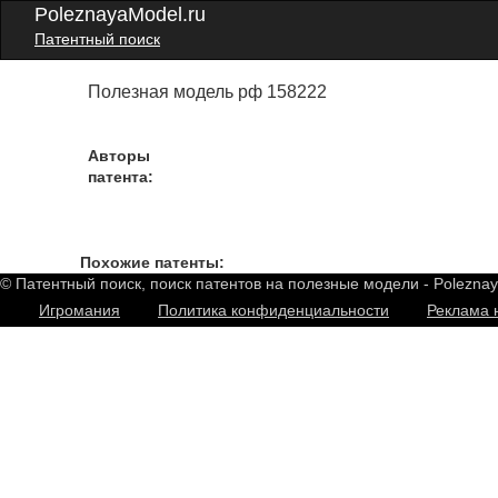
PoleznayaModel.ru
Патентный поиск
Полезная модель рф 158222
Авторы
патента:
Похожие патенты:
© Патентный поиск, поиск патентов на полезные модели - Polezna
Игромания
Политика конфиденциальности
Реклама 