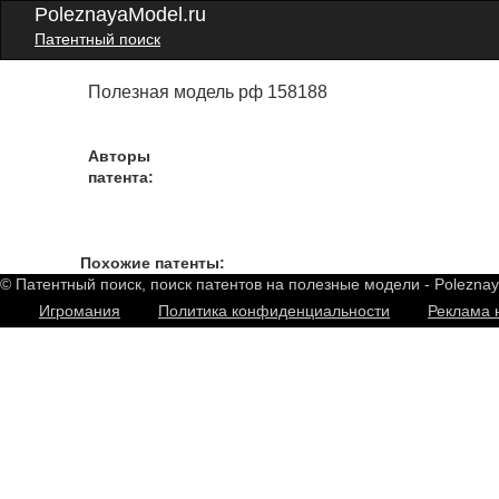
PoleznayaModel.ru
Патентный поиск
Полезная модель рф 158188
Авторы
патента:
Похожие патенты:
© Патентный поиск, поиск патентов на полезные модели - Polezna
Игромания
Политика конфиденциальности
Реклама 