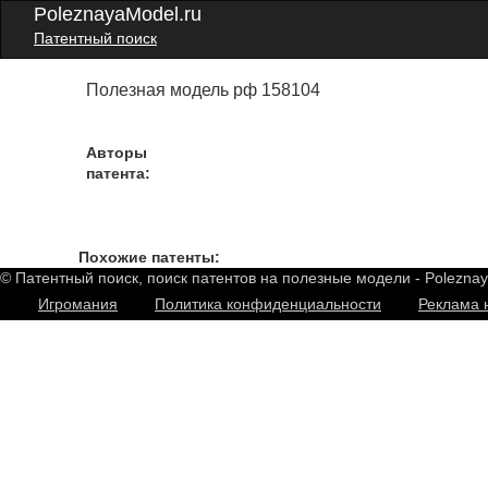
PoleznayaModel.ru
Патентный поиск
Полезная модель рф 158104
Авторы
патента:
Похожие патенты:
© Патентный поиск, поиск патентов на полезные модели - Polezna
Игромания
Политика конфиденциальности
Реклама 