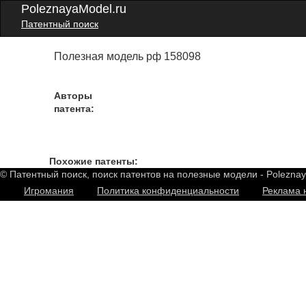
PoleznayaModel.ru
Патентный поиск
Полезная модель рф 158098
Авторы
патента:
Похожие патенты:
© Патентный поиск, поиск патентов на полезные модели - Polezna
Игромания
Политика конфиденциальности
Реклама 