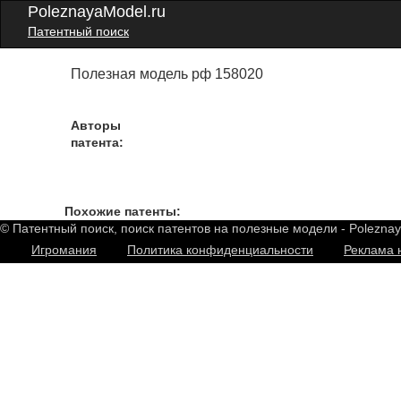
PoleznayaModel.ru
Патентный поиск
Полезная модель рф 158020
Авторы
патента:
Похожие патенты:
© Патентный поиск, поиск патентов на полезные модели - Polezna
Игромания
Политика конфиденциальности
Реклама 