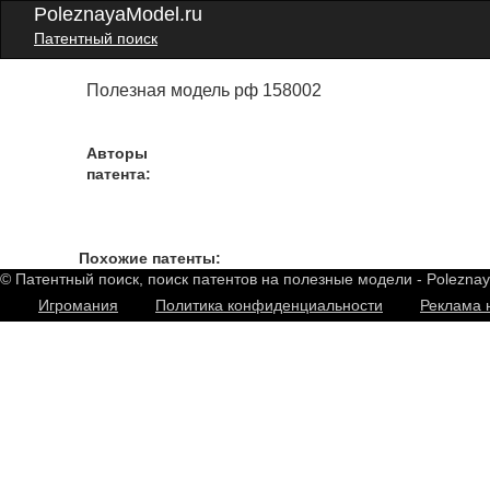
PoleznayaModel.ru
Патентный поиск
Полезная модель рф 158002
Авторы
патента:
Похожие патенты:
© Патентный поиск, поиск патентов на полезные модели - Polezna
Игромания
Политика конфиденциальности
Реклама 