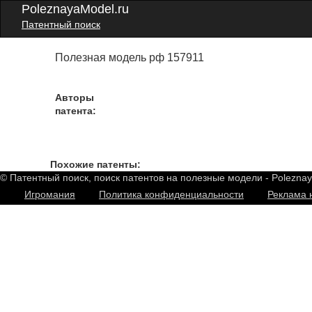
PoleznayaModel.ru
Патентный поиск
Полезная модель рф 157911
Авторы
патента:
Похожие патенты:
© Патентный поиск, поиск патентов на полезные модели - Polezna
Игромания
Политика конфиденциальности
Реклама 