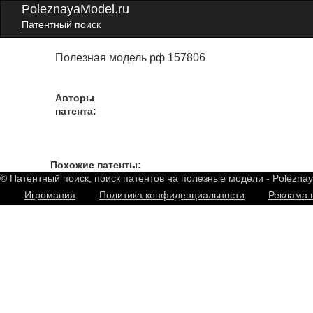
PoleznayaModel.ru
Патентный поиск
Полезная модель рф 157806
Авторы
патента:
Похожие патенты:
© Патентный поиск, поиск патентов на полезные модели - Polezna
Игромания
Политика конфиденциальности
Реклама 