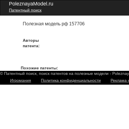
PoleznayaModel.ru
Патентный поиск
Полезная модель рф 157706
Авторы
патента:
Похожие патенты:
© Патентный поиск, поиск патентов на полезные модели - Polezna
Игромания
Политика конфиденциальности
Реклама 