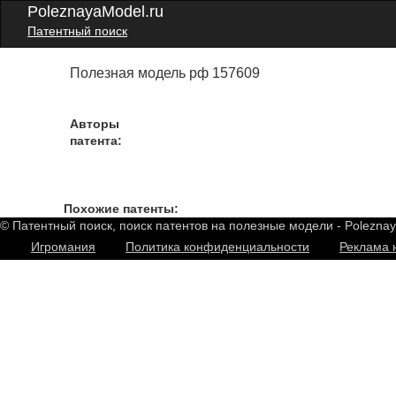
PoleznayaModel.ru
Патентный поиск
Полезная модель рф 157609
Авторы
патента:
Похожие патенты:
© Патентный поиск, поиск патентов на полезные модели - Polezna
Игромания
Политика конфиденциальности
Реклама 