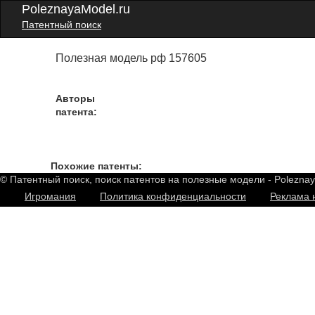
PoleznayaModel.ru
Патентный поиск
Полезная модель рф 157605
Авторы
патента:
Похожие патенты:
© Патентный поиск, поиск патентов на полезные модели - Polezna
Игромания
Политика конфиденциальности
Реклама 