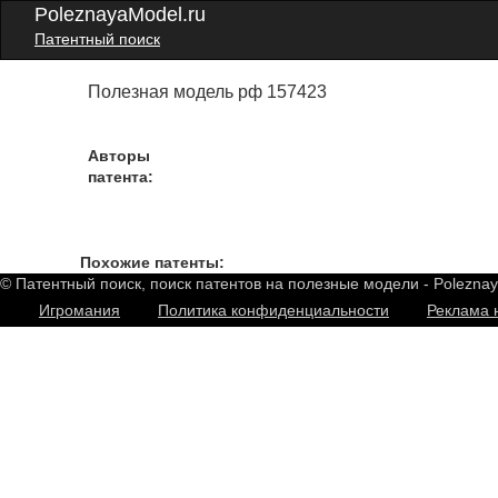
PoleznayaModel.ru
Патентный поиск
Полезная модель рф 157423
Авторы
патента:
Похожие патенты:
© Патентный поиск, поиск патентов на полезные модели - Polezna
Игромания
Политика конфиденциальности
Реклама 