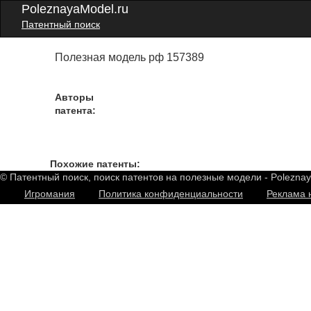
PoleznayaModel.ru
Патентный поиск
Полезная модель рф 157389
Авторы
патента:
Похожие патенты:
© Патентный поиск, поиск патентов на полезные модели - Polezna
Игромания
Политика конфиденциальности
Реклама 