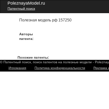
PoleznayaModel.ru
Патентный поиск
Полезная модель рф 157250
Авторы
патента:
Похожие патенты:
© Патентный поиск, поиск патентов на полезные модели - Polezna
Игромания
Политика конфиденциальности
Реклама 