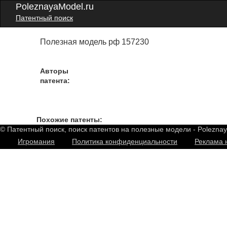
PoleznayaModel.ru
Патентный поиск
Полезная модель рф 157230
Авторы
патента:
Похожие патенты:
© Патентный поиск, поиск патентов на полезные модели - Polezna
Игромания
Политика конфиденциальности
Реклама 