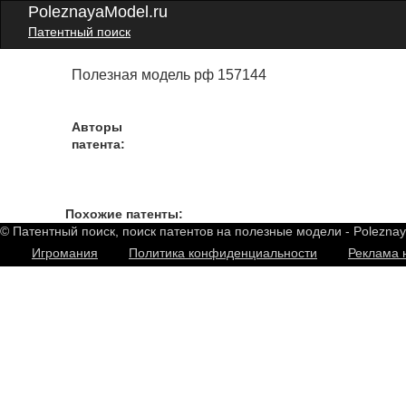
PoleznayaModel.ru
Патентный поиск
Полезная модель рф 157144
Авторы
патента:
Похожие патенты:
© Патентный поиск, поиск патентов на полезные модели - Polezna
Игромания
Политика конфиденциальности
Реклама 