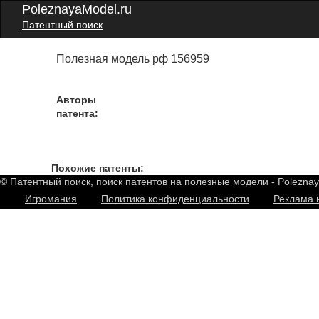
PoleznayaModel.ru
Патентный поиск
Полезная модель рф 156959
Авторы
патента:
Похожие патенты:
© Патентный поиск, поиск патентов на полезные модели - Polezna
Игромания
Политика конфиденциальности
Реклама 