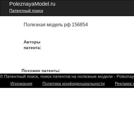
PoleznayaModel.ru
Патентный поиск
Полезная модель рф 156854
Авторы
патента:
Похожие патенты:
© Патентный поиск, поиск патентов на полезные модели - Polezna
Игромания
Политика конфиденциальности
Реклама 