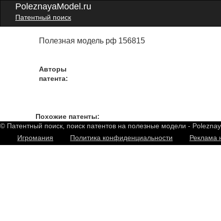
PoleznayaModel.ru
Патентный поиск
Полезная модель рф 156815
Авторы
патента:
Похожие патенты:
© Патентный поиск, поиск патентов на полезные модели - Polezna
Игромания
Политика конфиденциальности
Реклама 