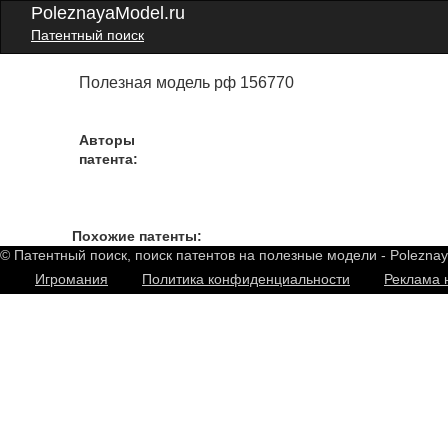
PoleznayaModel.ru
Патентный поиск
Полезная модель рф 156770
Авторы
патента:
Похожие патенты:
© Патентный поиск, поиск патентов на полезные модели - Polezna
Игромания
Политика конфиденциальности
Реклама 