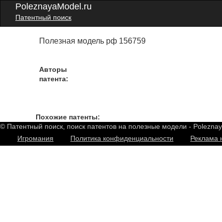
PoleznayaModel.ru
Патентный поиск
Полезная модель рф 156759
Авторы
патента:
Похожие патенты:
© Патентный поиск, поиск патентов на полезные модели - Polezna
Игромания
Политика конфиденциальности
Реклама 