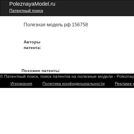
PoleznayaModel.ru
Патентный поиск
Полезная модель рф 156758
Авторы
патента:
Похожие патенты:
© Патентный поиск, поиск патентов на полезные модели - Polezna
Игромания
Политика конфиденциальности
Реклама 