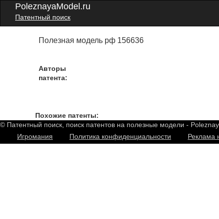
PoleznayaModel.ru
Патентный поиск
Полезная модель рф 156636
Авторы
патента:
Похожие патенты:
© Патентный поиск, поиск патентов на полезные модели - Polezna
Игромания
Политика конфиденциальности
Реклама 