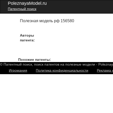
PoleznayaModel.ru
Патентный поиск
Полезная модель рф 156580
Авторы
патента:
Похожие патенты:
© Патентный поиск, поиск патентов на полезные модели - Polezna
Игромания
Политика конфиденциальности
Реклама 