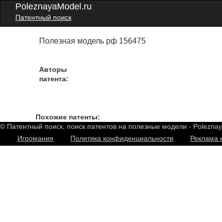
PoleznayaModel.ru
Патентный поиск
Полезная модель рф 156475
Авторы
патента:
Похожие патенты:
© Патентный поиск, поиск патентов на полезные модели - Polezna
Игромания
Политика конфиденциальности
Реклама 