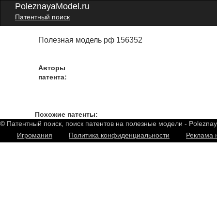
PoleznayaModel.ru
Патентный поиск
Полезная модель рф 156352
Авторы
патента:
Похожие патенты:
© Патентный поиск, поиск патентов на полезные модели - Polezna
Игромания
Политика конфиденциальности
Реклама 