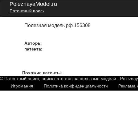
PoleznayaModel.ru
Патентный поиск
Полезная модель рф 156308
Авторы
патента:
Похожие патенты:
© Патентный поиск, поиск патентов на полезные модели - Polezna
Игромания
Политика конфиденциальности
Реклама 