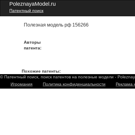
PoleznayaModel.ru
Патентный поиск
Полезная модель рф 156266
Авторы
патента:
Похожие патенты:
© Патентный поиск, поиск патентов на полезные модели - Polezna
Игромания
Политика конфиденциальности
Реклама 