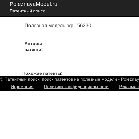
PoleznayaModel.ru
Патентный поиск
Полезная модель рф 156230
Авторы
патента:
Похожие патенты:
© Патентный поиск, поиск патентов на полезные модели - Polezna
Игромания
Политика конфиденциальности
Реклама 