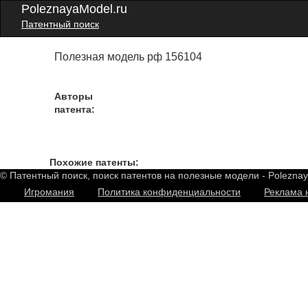
PoleznayaModel.ru
Патентный поиск
Полезная модель рф 156104
Авторы
патента:
Похожие патенты:
© Патентный поиск, поиск патентов на полезные модели - Polezna
Игромания
Политика конфиденциальности
Реклама 