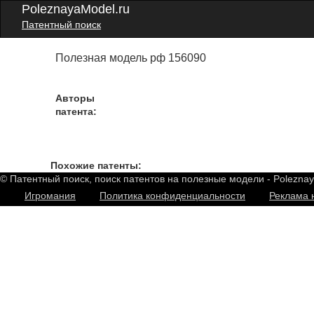
PoleznayaModel.ru
Патентный поиск
Полезная модель рф 156090
Авторы
патента:
Похожие патенты:
© Патентный поиск, поиск патентов на полезные модели - Polezna
Игромания
Политика конфиденциальности
Реклама 