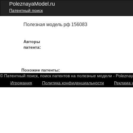
PoleznayaModel.ru
Патентный поиск
Полезная модель рф 156083
Авторы
патента:
Похожие патенты:
© Патентный поиск, поиск патентов на полезные модели - Polezna
Игромания
Политика конфиденциальности
Реклама 