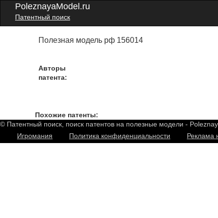
PoleznayaModel.ru
Патентный поиск
Полезная модель рф 156014
Авторы
патента:
Похожие патенты:
© Патентный поиск, поиск патентов на полезные модели - Polezna
Игромания
Политика конфиденциальности
Реклама 