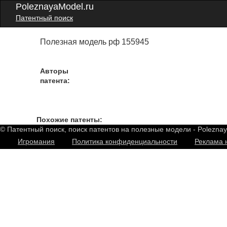
PoleznayaModel.ru
Патентный поиск
Полезная модель рф 155945
Авторы
патента:
Похожие патенты:
© Патентный поиск, поиск патентов на полезные модели - Polezna
Игромания
Политика конфиденциальности
Реклама 