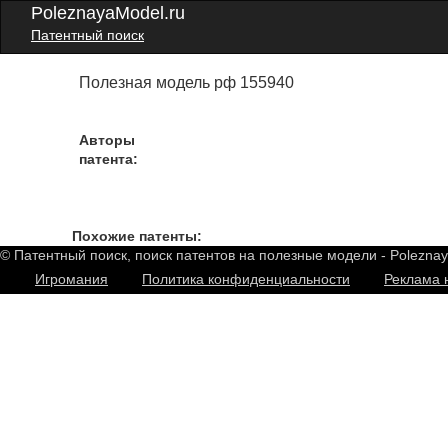
PoleznayaModel.ru
Патентный поиск
Полезная модель рф 155940
Авторы
патента:
Похожие патенты:
© Патентный поиск, поиск патентов на полезные модели - Polezna
Игромания
Политика конфиденциальности
Реклама 